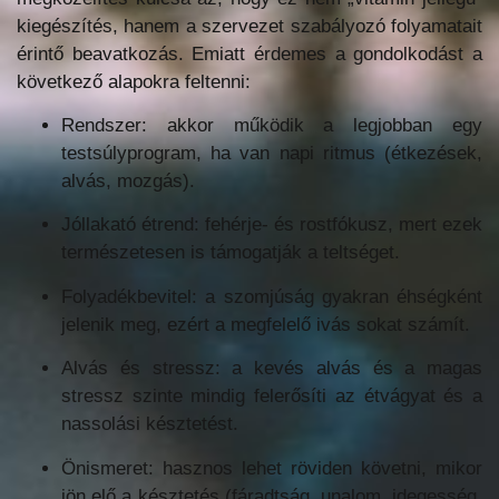
kiegészítés, hanem a szervezet szabályozó folyamatait
érintő beavatkozás. Emiatt érdemes a gondolkodást a
következő alapokra feltenni:
Rendszer: akkor működik a legjobban egy
testsúlyprogram, ha van napi ritmus (étkezések,
alvás, mozgás).
Jóllakató étrend: fehérje- és rostfókusz, mert ezek
természetesen is támogatják a teltséget.
Folyadékbevitel: a szomjúság gyakran éhségként
jelenik meg, ezért a megfelelő ivás sokat számít.
Alvás és stressz: a kevés alvás és a magas
stressz szinte mindig felerősíti az étvágyat és a
nassolási késztetést.
Önismeret: hasznos lehet röviden követni, mikor
jön elő a késztetés (fáradtság, unalom, idegesség,