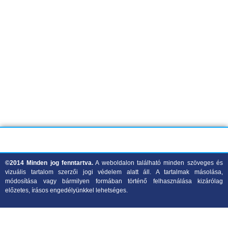
A GLS országos csomagpont-hálózatának köszönhetően rendelésed
mindig biztonságosan és diszkréten jut el hozzád! Több mint 1500
átvételi pont közül választhatsz, beleértve csomagautomatákat és
partnerüzleteket is, így könnyedén megtalálhatod a hozzád
legközelebbit.
Rugalmas átvételi idősávok, érintésmentes csomagátvétel és teljes
adatvédelem: nálunk ez alap. A személyes adataidat maximális
biztonsággal kezeljük, és a rendelés részletei nem jelennek meg a
bankszámlakivonatodon sem.
©2014 Minden jog fenntartva.
A weboldalon található minden szöveges és
vizuális tartalom szerzői jogi védelem alatt áll. A tartalmak másolása,
módosítása vagy bármilyen formában történő felhasználása kizárólag
előzetes, írásos engedélyünkkel lehetséges.