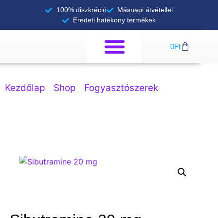
100% diszkréció
Másnapi átvétellel
Eredeti hatékony termékek
0
Ft
Kezdőlap
/
Shop
/
Fogyasztószerek
/ Sibutramin
20 mg