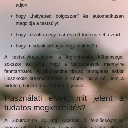
adjon
hogy „helyetted dolgozzon” és automatikusan
megoldja a testsúlyt
hogy célzottan egy testrészről tüntesse el a zsírt
hogy mindenkinél ugyanúgy működjön
A testsúlykezelésben a legfontosabb különbséget
sokszor az adja, hogy a változtatások mennyire
fenntarthatók. A sibutramine típusú támogatás akkor
illeszkedik értelmezhetően a képbe, ha a cél nem a
hirtelen, hanem a tarthatóbb folyamat.
Használati elvek: mit jelent a
tudatos megközelítés?
A Sibutramine 20 mg kapcsán a felelősségteljes
megközelítés kulcsa az, hogy ez nem „vitamin jellegű”