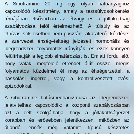
A Sibutramine 20 mg egy olyan hatóanyaghoz
kapcsolódó készítmény, amely a testsúlycsökkentés
témájában elsősorban az étvágy és a jóllakottság
szabályozása felől értelmezhető. A túlsúly és az
elhízás sok esetben nem pusztán „akaraterő” kérdése:
a szervezet éhség–teltség jelzéseit hormonális és
idegrendszeri folyamatok irányítják, és ezek könnyen
felülírhatják a legjobb elhatározást is. Emiatt fordul elő,
hogy valaki megfelelő étrendet állít össze, mégis
folyamatos küzdelmet él meg az éhségérzettel, a
nassolási ingerrel, vagy a kontrollvesztett evési
epizódokkal.
A sibutramine hatásmechanizmusa az idegrendszeri
jelátvitelhez kapcsolódik: a központi szabályozásban
azt a célt szolgálhatja, hogy a jóllakottságérzet
korábban és erősebben jelentkezzen, miközben az
állandó „ennék még valamit” típusú késztetés