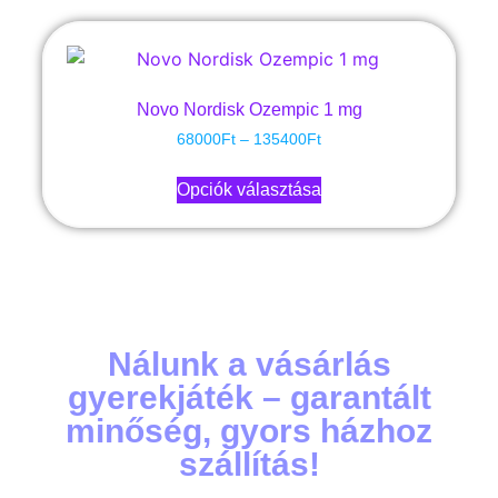
Novo Nordisk Ozempic 1 mg
68000
Ft
–
135400
Ft
Opciók választása
Nálunk a vásárlás
gyerekjáték – garantált
minőség, gyors házhoz
szállítás!