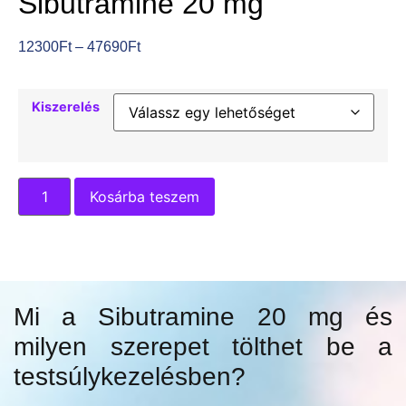
Sibutramine 20 mg
12300
Ft
–
47690
Ft
Kiszerelés
Kosárba teszem
Mi a Sibutramine 20 mg és
milyen szerepet tölthet be a
testsúlykezelésben?