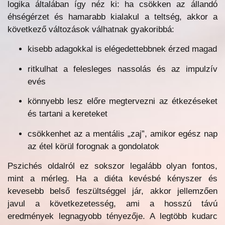
logika általában így néz ki: ha csökken az állandó
éhségérzet és hamarabb kialakul a teltség, akkor a
következő változások válhatnak gyakoribbá:
kisebb adagokkal is elégedettebbnek érzed magad
ritkulhat a felesleges nassolás és az impulzív
evés
könnyebb lesz előre megtervezni az étkezéseket
és tartani a kereteket
csökkenhet az a mentális „zaj”, amikor egész nap
az étel körül forognak a gondolatok
Pszichés oldalról ez sokszor legalább olyan fontos,
mint a mérleg. Ha a diéta kevésbé kényszer és
kevesebb belső feszültséggel jár, akkor jellemzően
javul a következetesség, ami a hosszú távú
eredmények legnagyobb tényezője. A legtöbb kudarc