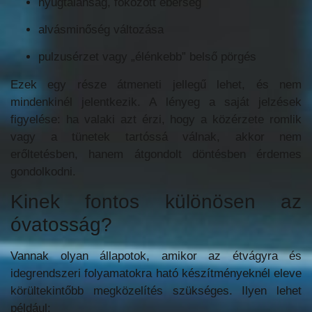
nyugtalanság, fokozott éberség
alvásminőség változása
pulzusérzet vagy „élénkebb” belső pörgés
Ezek egy része átmeneti jellegű lehet, és nem
mindenkinél jelentkezik. A lényeg a saját jelzések
figyelése: ha valaki azt érzi, hogy a közérzete romlik
vagy a tünetek tartóssá válnak, akkor nem
erőltetésben, hanem átgondolt döntésben érdemes
gondolkodni.
Kinek fontos különösen az
óvatosság?
Vannak olyan állapotok, amikor az étvágyra és
idegrendszeri folyamatokra ható készítményeknél eleve
körültekintőbb megközelítés szükséges. Ilyen lehet
például: