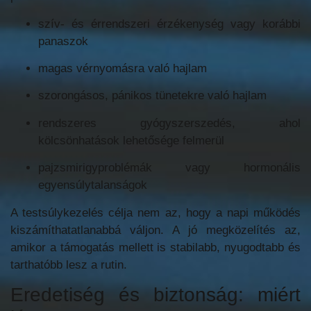
szív- és érrendszeri érzékenység vagy korábbi
panaszok
magas vérnyomásra való hajlam
szorongásos, pánikos tünetekre való hajlam
rendszeres gyógyszerszedés, ahol
kölcsönhatások lehetősége felmerül
pajzsmirigyproblémák vagy hormonális
egyensúlytalanságok
A testsúlykezelés célja nem az, hogy a napi működés
kiszámíthatatlanabbá váljon. A jó megközelítés az,
amikor a támogatás mellett is stabilabb, nyugodtabb és
tarthatóbb lesz a rutin.
Eredetiség és biztonság: miért