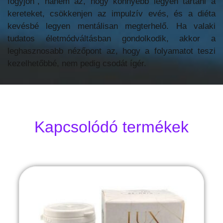
fogyjon”, hanem az, hogy könnyebb legyen tartani a
kereteket, csökkenjen az impulzív evés, és a diéta
kevésbé legyen mentálisan megterhelő. Ha valaki
tudatos életmódváltásban gondolkodik, akkor a
leghasznosabb nézőpont az, hogy a folyamatot teszi
kezelhetőbbé, nem pedig csodát ígér.
Kapcsolódó termékek