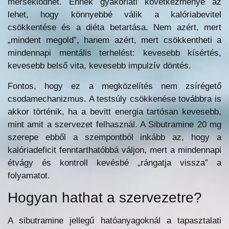
mérséklődhet. Ennek gyakorlati következménye az
lehet, hogy könnyebbé válik a kalóriabevitel
csökkentése és a diéta betartása. Nem azért, mert
„mindent megold”, hanem azért, mert csökkentheti a
mindennapi mentális terhelést: kevesebb kísértés,
kevesebb belső vita, kevesebb impulzív döntés.
Fontos, hogy ez a megközelítés nem zsírégető
csodamechanizmus. A testsúly csökkenése továbbra is
akkor történik, ha a bevitt energia tartósan kevesebb,
mint amit a szervezet felhasznál. A Sibutramine 20 mg
szerepe ebből a szempontból inkább az, hogy a
kalóriadeficit fenntarthatóbbá váljon, mert a mindennapi
étvágy és kontroll kevésbé „rángatja vissza” a
folyamatot.
Hogyan hathat a szervezetre?
A sibutramine jellegű hatóanyagoknál a tapasztalati