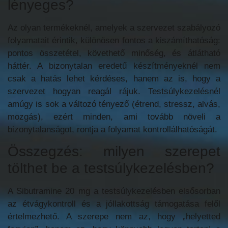
lényeges?
Az olyan termékeknél, amelyek a szervezet szabályozó
folyamatait érintik, különösen fontos a kiszámíthatóság:
pontos összetétel, követhető minőség, és átlátható
háttér. A bizonytalan eredetű készítményeknél nem
csak a hatás lehet kérdéses, hanem az is, hogy a
szervezet hogyan reagál rájuk. Testsúlykezelésnél
amúgy is sok a változó tényező (étrend, stressz, alvás,
mozgás), ezért minden, ami tovább növeli a
bizonytalanságot, rontja a folyamat kontrollálhatóságát.
Összegzés: milyen szerepet
tölthet be a testsúlykezelésben?
A Sibutramine 20 mg a testsúlykezelésben elsősorban
az étvágykontroll és a jóllakottság támogatása felől
értelmezhető. A szerepe nem az, hogy „helyetted