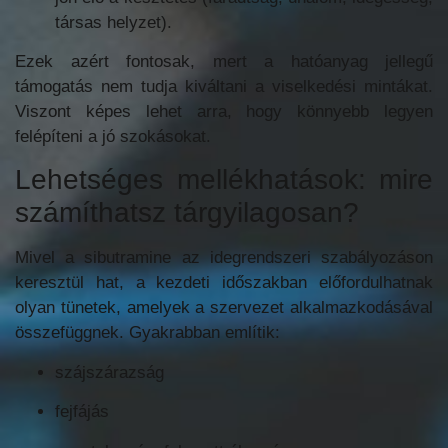
társas helyzet).
Ezek azért fontosak, mert a hatóanyag jellegű
támogatás nem tudja kiváltani a viselkedési mintákat.
Viszont képes lehet arra, hogy könnyebb legyen
felépíteni a jó szokásokat.
Lehetséges mellékhatások: mire
számíthatsz tárgyilagosan?
Mivel a sibutramine az idegrendszeri szabályozáson
keresztül hat, a kezdeti időszakban előfordulhatnak
olyan tünetek, amelyek a szervezet alkalmazkodásával
összefüggnek. Gyakrabban említik:
szájszárazság
fejfájás