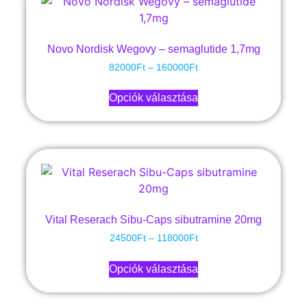
Novo Nordisk Wegovy – semaglutide 1,7mg
82000
Ft
–
160000
Ft
Opciók választása
Vital Reserach Sibu-Caps sibutramine 20mg
24500
Ft
–
118000
Ft
Opciók választása