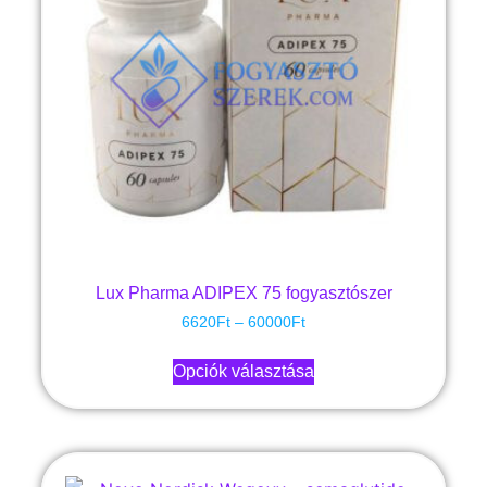
Lux Pharma ADIPEX 75 fogyasztószer
6620
Ft
–
60000
Ft
Opciók választása