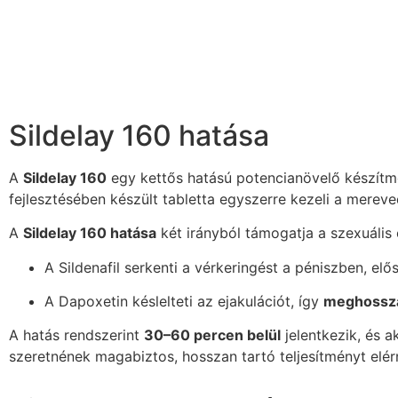
Sildelay 160 hatása
A
Sildelay 160
egy kettős hatású potencianövelő készít
fejlesztésében készült tabletta egyszerre kezeli a merevedé
A
Sildelay 160 hatása
két irányból támogatja a szexuális 
A Sildenafil serkenti a vérkeringést a péniszben, elő
A Dapoxetin késlelteti az ejakulációt, így
meghosszab
A hatás rendszerint
30–60 percen belül
jelentkezik, és a
szeretnének magabiztos, hosszan tartó teljesítményt elérn