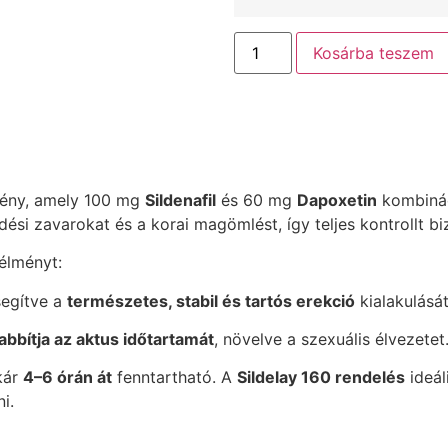
Kosárba teszem
mény, amely 100 mg
Sildenafil
és 60 mg
Dapoxetin
kombinác
si zavarokat és a korai magömlést, így teljes kontrollt bizt
élményt:
segítve a
természetes, stabil és tartós erekció
kialakulását
bítja az aktus időtartamát
, növelve a szexuális élvezetet
kár
4–6 órán át
fenntartható. A
Sildelay 160 rendelés
ideál
i.