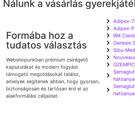
Nálunk a vásárlás gyerekjáté
Adipex-7
Adipex-P
Formába hoz a
BM Clenb
tudatos választás
Genesis 
Sibu-Me
Nouveaux
Webshopunkban prémium zsírégető
OZEMPIC 
kapszulákat és modern fogyást
Semaglut
támogató megoldásokat találsz,
hatóanya
amelyek segítenek abban, hogy gyorsan,
Semaglut
biztonságosan és tartósan érd el az
hatóanya
alakformálási céljaidat.