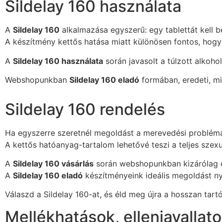
Sildelay 160 használata
A
Sildelay 160
alkalmazása egyszerű: egy tablettát kell be
A készítmény kettős hatása miatt különösen fontos, hogy n
A
Sildelay 160 használata
során javasolt a túlzott alkoho
Webshopunkban
Sildelay 160 eladó
formában, eredeti, min
Sildelay 160 rendelés
Ha egyszerre szeretnél megoldást a merevedési problém
A kettős hatóanyag-tartalom lehetővé teszi a teljes szex
A
Sildelay 160 vásárlás
során webshopunkban kizárólag ere
A
Sildelay 160 eladó
készítményeink ideális megoldást nyú
Válaszd a Sildelay 160-at, és éld meg újra a hosszan tart
Mellékhatások, ellenjavallat