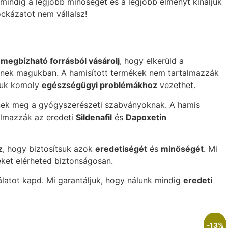
y mindig a legjobb minőséget és a legjobb élményt kínáljuk
ckázatot nem vállalsz!
y
megbízható forrásból vásárolj
, hogy elkerüld a
etnek magukban. A hamisított termékek nem tartalmazzák
atuk komoly
egészségügyi problémákhoz
vezethet.
elnek meg a gyógyszerészeti szabványoknak. A hamis
almazzák az eredeti
Sildenafil
és
Dapoxetin
z
, hogy biztosítsuk azok
eredetiségét
és
minőségét
. Mi
ket elérheted biztonságosan.
álatot kapd. Mi garantáljuk, hogy nálunk mindig
eredeti
-12%
-15%
-13%
-17%