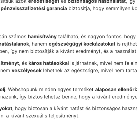
osítsuk azok
eredetiségét
és
biztonságos használatát
, íg
a
pénzvisszafizetési garancia
biztosítja, hogy semmilyen ko
cán számos
hamisítvány
található, és nagyon fontos, hog
hatástalanok
, hanem
egészségügyi kockázatokat
is rejth
n, így nem biztosítják a kívánt eredményt, és a használ
sítményt
, és
káros hatásokkal
is járhatnak, mivel nem fel
hanem
veszélyesek
lehetnek az egészségre, mivel nem tart
olj
. Webshopunk minden egyes terméket
alaposan ellenőri
mazunk, így biztos lehetsz benne, hogy a kívánt eredménye
nyokat
, hogy biztosan a kívánt hatást és biztonságos haszn
i a kívánt szexuális teljesítményt.