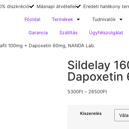
0% diszkréció
Másnapi átvétellel
Eredeti hatékony te
Főoldal
Termékek
Tudnivalók
Garancia
Szállítás
Ügyfélszolgálat
enafil 100mg + Dapoxetin 60mg, NANDA Lab.
Sildelay 16
Dapoxetin
5300
Ft
–
26500
Ft
Kiszerelés