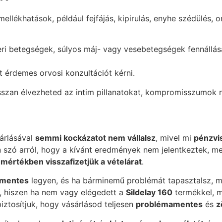
ellékhatások, például fejfájás, kipirulás, enyhe szédülés,
eri betegségek, súlyos máj- vagy vesebetegségek fennállása
t érdemes orvosi konzultációt kérni.
sszan élvezheted az intim pillanatokat, kompromisszumok n
árlásával
semmi kockázatot nem vállalsz
, mivel mi
pénzvis
 szó arról, hogy a kívánt eredmények nem jelentkeztek, m
s mértékben visszafizetjük a vételárat
.
tmentes
legyen, és ha bárminemű problémát tapasztalsz, m
, hiszen ha nem vagy elégedett a
Sildelay 160
termékkel, mi
biztosítjuk, hogy vásárlásod teljesen
problémamentes
és
z