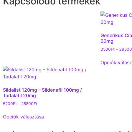
Kapcsolódó termékek
Generikus Cial
60mg
3500
Ft
–
39500
Opciók válasz
Sildalist 120mg – Sildenafil 100mg /
Tadalafil 20mg
5200
Ft
–
25800
Ft
Opciók választása