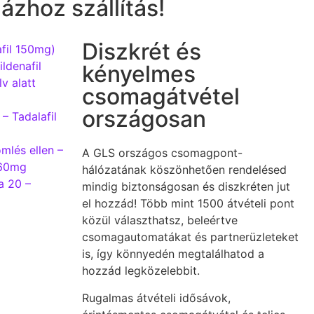
ázhoz szállítás!
Diszkrét és
fil 150mg)
ldenafil
kényelmes
v alatt
csomagátvétel
országosan
 – Tadalafil
mlés ellen –
A GLS országos csomagpont-
 60mg
hálózatának köszönhetően rendelésed
ta 20 –
mindig biztonságosan és diszkréten jut
el hozzád! Több mint 1500 átvételi pont
közül választhatsz, beleértve
csomagautomatákat és partnerüzleteket
is, így könnyedén megtalálhatod a
hozzád legközelebbit.
Rugalmas átvételi idősávok,