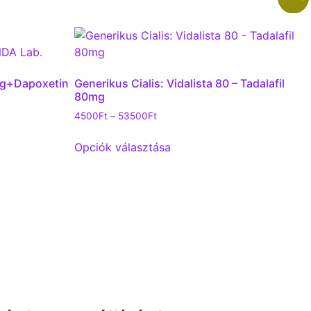
mg+Dapoxetin
Generikus Cialis: Vidalista 80 – Tadalafil
80mg
4500
Ft
–
53500
Ft
Opciók választása