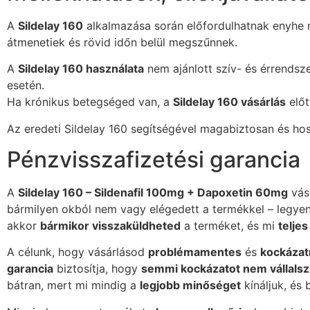
A
Sildelay 160
alkalmazása során előfordulhatnak enyhe m
átmenetiek és rövid időn belül megszűnnek.
A
Sildelay 160 használata
nem ajánlott szív- és érrendsz
esetén.
Ha krónikus betegséged van, a
Sildelay 160 vásárlás
előt
Az eredeti Sildelay 160 segítségével magabiztosan és ho
Pénzvisszafizetési garancia
A
Sildelay 160 – Sildenafil 100mg + Dapoxetin 60mg
vás
bármilyen okból nem vagy elégedett a termékkel – legyen
akkor
bármikor visszaküldheted
a terméket, és mi
telje
A célunk, hogy vásárlásod
problémamentes
és
kockáza
garancia
biztosítja, hogy
semmi kockázatot nem vállalsz
bátran, mert mi mindig a
legjobb minőséget
kínáljuk, és 