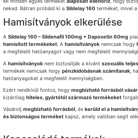
Mi minden egyes terméket
alaposan ellenőriz
, hogy bizt
neked. Bátran próbáld ki a
Sildelay 160
terméket, mivel 
Hamisítványok elkerülése
A
Sildelay 160 – Sildenafil 100mg + Dapoxetin 60mg
pia
hamisított termékeket
. A
hamisítványok
nemcsak hogy
a megfelelő hatóanyagot vagy nem megfelelő mennyiségbe
A
hamisítványok
nem biztosítják a kívánt
szexuális telje
termékek nemcsak hogy
pénzkidobásnak számítanak
, 
hatóanyagokat a megfelelő mennyiségben.
Ezért rendkívül fontos, hogy
megbízható forrásból vásár
kizárólag
hiteles, gyártótól származó termékeket
forgal
Vásárolj
megbízható forrásból
, és
kerüld el a hamisítvá
és biztonságos terméket
kapsz, amely valóban segít elérn