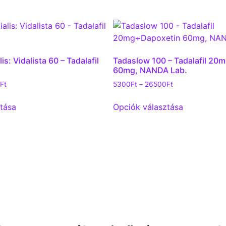
is: Vidalista 60 – Tadalafil
Tadaslow 100 – Tadalafil 20
60mg, NANDA Lab.
Ft
5300
Ft
–
26500
Ft
tása
Opciók választása