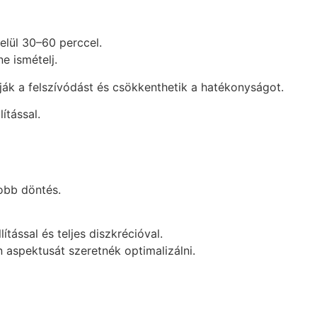
belül 30–60 perccel.
e ismételj.
atják a felszívódást és csökkenthetik a hatékonyságot.
ítással.
obb döntés.
ással és teljes diszkrécióval.
 aspektusát szeretnék optimalizálni.