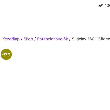
10
Kezdőlap
/
Shop
/
Potencianövelők
/ Sildelay 160 – Sild
-12%