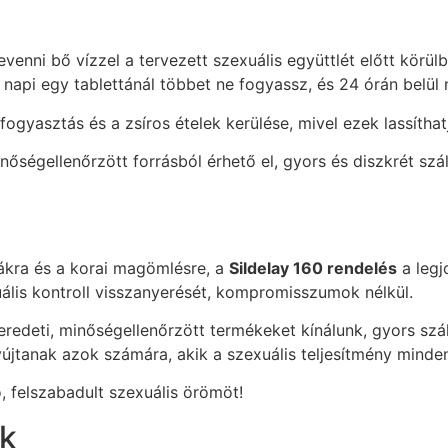
venni bő vízzel a tervezett szexuális együttlét előtt körül
api egy tablettánál többet ne fogyassz, és 24 órán belül n
lfogyasztás és a zsíros ételek kerülése, mivel ezek lassíth
őségellenőrzött forrásból érhető el, gyors és diszkrét száll
ákra és a korai magömlésre, a
Sildelay 160 rendelés
a legj
uális kontroll visszanyerését, kompromisszumok nélkül.
deti, minőségellenőrzött termékeket kínálunk, gyors szállít
jtanak azok számára, akik a szexuális teljesítmény minden
ó, felszabadult szexuális örömöt!
ok