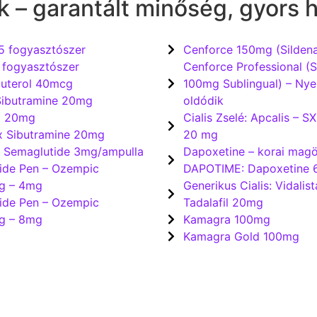
k – garantált minőség, gyors h
5 fogyasztószer
Cenforce 150mg (Sildena
 fogyasztószer
Cenforce Professional (Si
uterol 40mcg
100mg Sublingual) – Nyel
Sibutramine 20mg
oldódik
d 20mg
Cialis Zselé: Apcalis – SX
 Sibutramine 20mg
20 mg
Semaglutide 3mg/ampulla
Dapoxetine – korai magö
ide Pen – Ozempic
DAPOTIME: Dapoxetine
g – 4mg
Generikus Cialis: Vidalis
ide Pen – Ozempic
Tadalafil 20mg
g – 8mg
Kamagra 100mg
Kamagra Gold 100mg