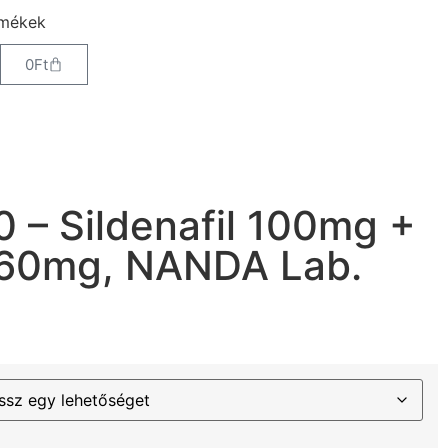
rmékek
0
Ft
0 – Sildenafil 100mg +
 60mg, NANDA Lab.