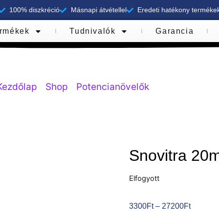
100% diszkréció
Másnapi átvétellel
Eredeti hatékony terméke
rmékek
Tudnivalók
Garancia
Kezdőlap
/
Shop
/
Potencianövelők
/ Snovitra 20m
Snovitra 20
Elfogyott
3300
Ft
–
27200
Ft