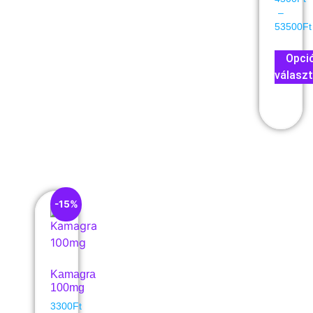
–
53500
Ft
Opci
válasz
-15%
Kamagra
100mg
3300
Ft