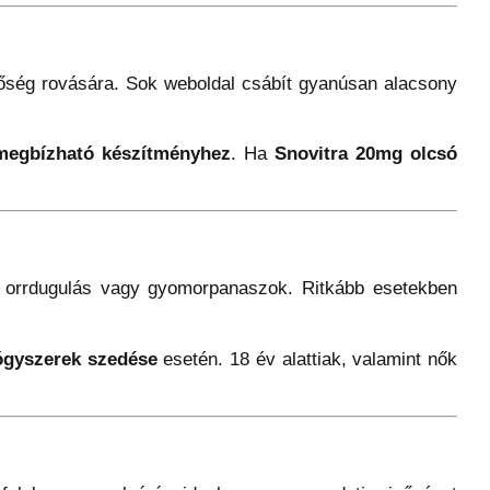
ség rovására. Sok weboldal csábít gyanúsan alacsony
 megbízható készítményhez
. Ha
Snovitra 20mg olcsó
ás, orrdugulás vagy gyomorpanaszok. Ritkább esetekben
yógyszerek szedése
esetén. 18 év alattiak, valamint nők