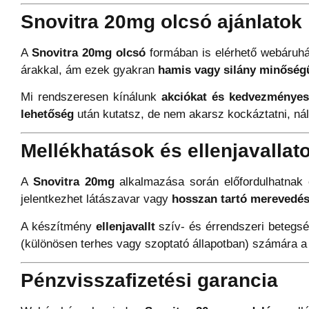
Snovitra 20mg olcsó ajánlatok
A
Snovitra 20mg olcsó
formában is elérhető webáruh
árakkal, ám ezek gyakran
hamis vagy silány minőség
Mi rendszeresen kínálunk
akciókat és kedvezménye
lehetőség
után kutatsz, de nem akarsz kockáztatni, nál
Mellékhatások és ellenjavallat
A
Snovitra 20mg
alkalmazása során előfordulhatnak e
jelentkezhet látászavar vagy
hosszan tartó merevedés
A készítmény
ellenjavallt
szív- és érrendszeri betegsé
(különösen terhes vagy szoptató állapotban) számára a 
Pénzvisszafizetési garancia