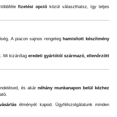
 többféle
fizetési opció
közül választhatsz, így teljes
őség. A piacon sajnos rengeteg
hamisított készítmény
. Mi kizárólag
eredeti gyártótól származó, ellenőrzött
rendelésed, és akár
néhány munkanapon belül kézhez
ató.
vásárlás
élményét kapod. Ügyfélszolgálatunk minden