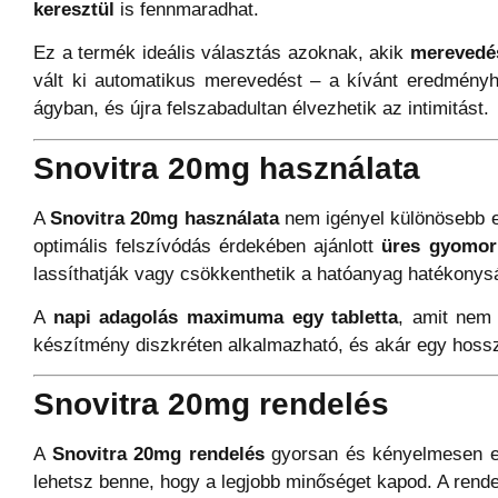
keresztül
is fennmaradhat.
Ez a termék ideális választás azoknak, akik
merevedés
vált ki automatikus merevedést – a kívánt eredmény
ágyban, és újra felszabadultan élvezhetik az intimitást.
Snovitra 20mg használata
A
Snovitra 20mg használata
nem igényel különösebb elő
optimális felszívódás érdekében ajánlott
üres gyomor
lassíthatják vagy csökkenthetik a hatóanyag hatékonys
A
napi adagolás maximuma egy tabletta
, amit nem 
készítmény diszkréten alkalmazható, és akár egy hosszú 
Snovitra 20mg rendelés
A
Snovitra 20mg rendelés
gyorsan és kényelmesen el
lehetsz benne, hogy a legjobb minőséget kapod. A rende