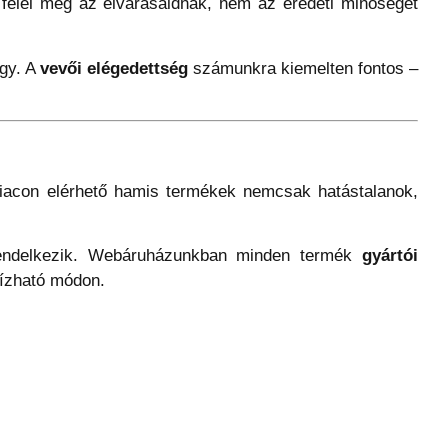
felel meg az elvárásaidnak, nem az eredeti minőséget
agy. A
vevői elégedettség
számunkra kiemelten fontos –
piacon elérhető hamis termékek nemcsak hatástalanok,
ndelkezik. Webáruházunkban minden termék
gyártói
ízható módon.