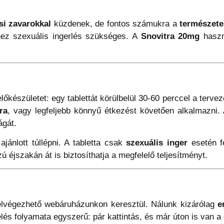
i zavarokkal
küzdenek, de fontos számukra a
természete
hez szexuális ingerlés szükséges. A
Snovitra 20mg
haszná
készületet: egy tablettát körülbelül 30-60 perccel a terveze
ra
, vagy legfeljebb könnyű étkezést követően alkalmazni.
ágát.
ajánlott túllépni. A tabletta csak
szexuális inger
esetén fe
éjszakán át is biztosíthatja a megfelelő teljesítményt.
végezhető webáruházunkon keresztül. Nálunk kizárólag
e
lés folyamata egyszerű: pár kattintás, és már úton is van 