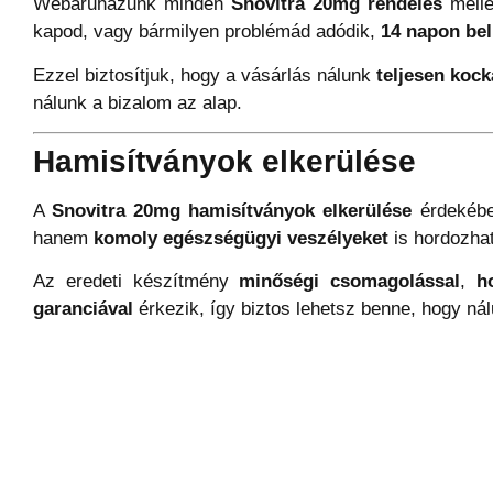
Webáruházunk minden
Snovitra 20mg rendelés
mell
kapod, vagy bármilyen problémád adódik,
14 napon bel
Ezzel biztosítjuk, hogy a vásárlás nálunk
teljesen koc
nálunk a bizalom az alap.
Hamisítványok elkerülése
A
Snovitra 20mg hamisítványok elkerülése
érdekébe
hanem
komoly egészségügyi veszélyeket
is hordozha
Az eredeti készítmény
minőségi csomagolással
,
h
garanciával
érkezik, így biztos lehetsz benne, hogy ná