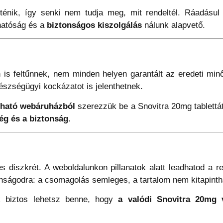
örténik, így senki nem tudja meg, mit rendeltél. Ráadásul
hatóság és a
biztonságos kiszolgálás
nálunk alapvető.
is feltűnnek, nem minden helyen garantált az eredeti min
szségügyi kockázatot is jelenthetnek.
zható webáruházból
szerezzük be a Snovitra 20mg tablettát
ég és a biztonság
.
 diszkrét. A weboldalunkon pillanatok alatt leadhatod a 
nságodra: a csomagolás semleges, a tartalom nem kitapinth
nk biztos lehetsz benne, hogy
a valódi Snovitra 20mg 