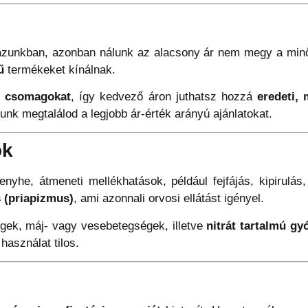
ázunkban, azonban nálunk az alacsony ár nem megy a minő
ű
termékeket kínálnak.
s csomagokat
, így kedvező áron juthatsz hozzá
eredeti,
unk megtalálod a legjobb ár-érték arányú ajánlatokat.
ok
nyhe, átmeneti mellékhatások, például fejfájás, kipirul
 (priapizmus)
, ami azonnali orvosi ellátást igényel.
gek, máj- vagy vesebetegségek, illetve
nitrát tartalmú g
használat tilos.