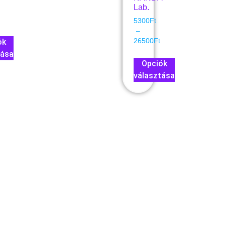
Lab.
5300
Ft
–
ók
26500
Ft
tása
Opciók
választása