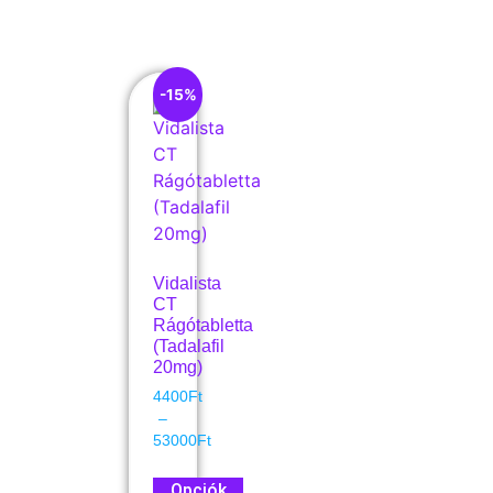
-15%
Vidalista
CT
Rágótabletta
(Tadalafil
20mg)
4400
Ft
–
53000
Ft
Opciók