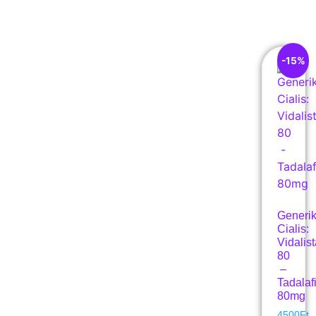
-15%
Generi
Cialis:
Vidalis
80
–
Tadalafi
80mg
4500
Ft