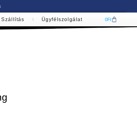
k
Szállítás
Ügyfélszolgálat
0
Ft
g
mg