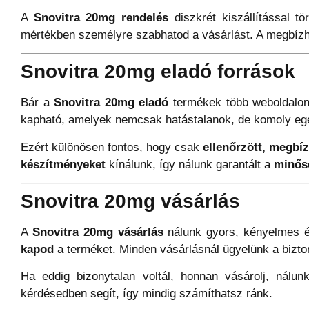
A
Snovitra 20mg rendelés
diszkrét kiszállítással t
mértékben személyre szabhatod a vásárlást. A megbíz
Snovitra 20mg eladó források
Bár a
Snovitra 20mg eladó
termékek több weboldalon 
kapható, amelyek nemcsak hatástalanok, de komoly egé
Ezért különösen fontos, hogy csak
ellenőrzött, megbí
készítményeket
kínálunk, így nálunk garantált a
minős
Snovitra 20mg vásárlás
A
Snovitra 20mg vásárlás
nálunk gyors, kényelmes és
kapod
a terméket. Minden vásárlásnál ügyelünk a bizto
Ha eddig bizonytalan voltál, honnan vásárolj, nálu
kérdésedben segít, így mindig számíthatsz ránk.