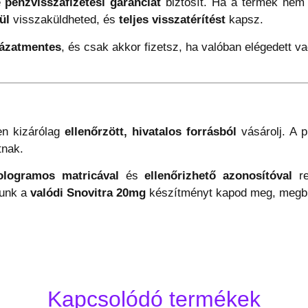
é
pénzvisszafizetési garanciát
biztosít. Ha a termék nem 
ül
visszaküldheted, és
teljes visszatérítést
kapsz.
kázatmentes
, és csak akkor fizetsz, ha valóban elégedett v
n kizárólag
ellenőrzött, hivatalos forrásból
vásárolj. A 
tnak.
ologramos matricával
és
ellenőrizhető azonosítóval
re
lunk a
valódi Snovitra 20mg
készítményt kapod meg, megb
Kapcsolódó termékek