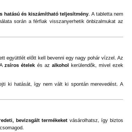
s hatású és kiszámítható teljesítmény
. A tabletta nem
lata során a férfiak visszanyerhetik önbizalmukat az
tt együttlét előtt kell bevenni egy nagy pohár vízzel. Az
 A
zsíros ételek
és az
alkohol
kerülendők, mivel ezek
jti ki hatását, így nem vált ki spontán merevedést. A
redeti, bevizsgált termékeket
vásárolhatsz, így biztos
a csomagod.