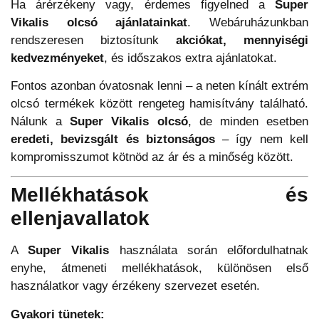
Ha árérzékeny vagy, érdemes figyelned a
Super
Vikalis olcsó ajánlatainkat
. Webáruházunkban
rendszeresen biztosítunk
akciókat, mennyiségi
kedvezményeket
, és időszakos extra ajánlatokat.
Fontos azonban óvatosnak lenni – a neten kínált extrém
olcsó termékek között rengeteg hamisítvány található.
Nálunk a
Super Vikalis olcsó
, de minden esetben
eredeti, bevizsgált és biztonságos
– így nem kell
kompromisszumot kötnöd az ár és a minőség között.
Mellékhatások és
ellenjavallatok
A
Super Vikalis
használata során előfordulhatnak
enyhe, átmeneti mellékhatások, különösen első
használatkor vagy érzékeny szervezet esetén.
Gyakori tünetek: