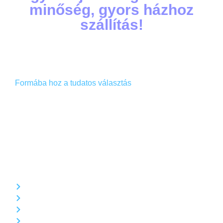
minőség, gyors házhoz
szállítás!
Formába hoz a tudatos választás
Webshopunkban prémium zsírégető kapszulákat és modern
fogyást támogató megoldásokat találsz, amelyek segítenek
abban, hogy gyorsan, biztonságosan és tartósan érd el az
alakformálási céljaidat.
Adipex-75 fogyasztószer
Adipex-P fogyasztószer
BM Clenbuterol 40mcg
Genesis Sibutramine 20mg