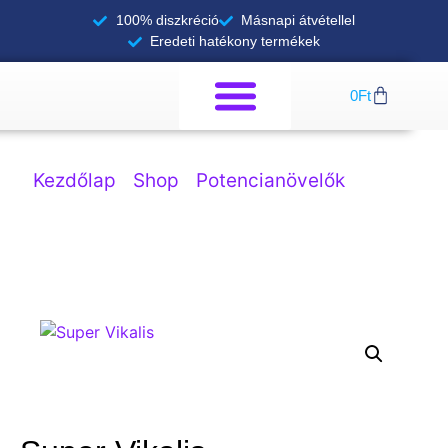
100% diszkréció
Másnapi átvétellel
Eredeti hatékony termékek
0
Ft
Kezdőlap
/
Shop
/
Potencianövelők
/ Super
Vikalis