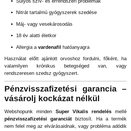
Súlyos szív- és érrendszeri problémák
Nitrát tartalmú gyógyszerek szedése
Máj- vagy vesekárosodás
18 év alatti életkor
Allergia a
vardenafil
hatóanyagra
Használat előtt ajánlott orvoshoz fordulni, főként, ha
valamilyen krónikus betegséged van, vagy
rendszeresen szedsz gyógyszert.
Pénzvisszafizetési garancia –
vásárolj kockázat nélkül
Webshopunk minden
Super Vikalis rendelés
mellé
pénzvisszafizetési garanciát
biztosít. Ha a termék
nem felel meg az elvárásaidnak, vagy probléma adódik