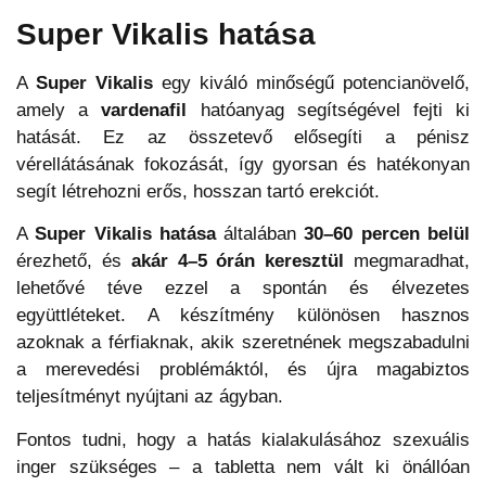
Super Vikalis hatása
A
Super Vikalis
egy kiváló minőségű potencianövelő,
amely a
vardenafil
hatóanyag segítségével fejti ki
hatását. Ez az összetevő elősegíti a pénisz
vérellátásának fokozását, így gyorsan és hatékonyan
segít létrehozni erős, hosszan tartó erekciót.
A
Super Vikalis hatása
általában
30–60 percen belül
érezhető, és
akár 4–5 órán keresztül
megmaradhat,
lehetővé téve ezzel a spontán és élvezetes
együttléteket. A készítmény különösen hasznos
azoknak a férfiaknak, akik szeretnének megszabadulni
a merevedési problémáktól, és újra magabiztos
teljesítményt nyújtani az ágyban.
Fontos tudni, hogy a hatás kialakulásához szexuális
inger szükséges – a tabletta nem vált ki önállóan