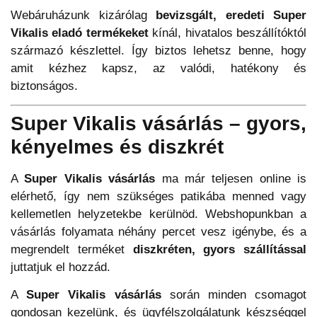
Webáruházunk kizárólag
bevizsgált, eredeti Super
Vikalis eladó termékeket
kínál, hivatalos beszállítóktól
származó készlettel. Így biztos lehetsz benne, hogy
amit kézhez kapsz, az valódi, hatékony és
biztonságos.
Super Vikalis vásárlás – gyors,
kényelmes és diszkrét
A
Super Vikalis vásárlás
ma már teljesen online is
elérhető, így nem szükséges patikába menned vagy
kellemetlen helyzetekbe kerülnöd. Webshopunkban a
vásárlás folyamata néhány percet vesz igénybe, és a
megrendelt terméket
diszkréten, gyors szállítással
juttatjuk el hozzád.
A
Super Vikalis vásárlás
során minden csomagot
gondosan kezelünk, és ügyfélszolgálatunk készséggel