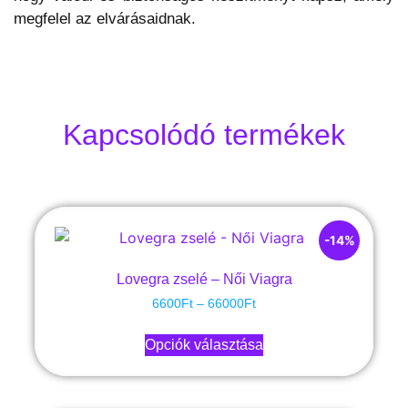
megfelel az elvárásaidnak.
Kapcsolódó termékek
-14%
Lovegra zselé – Női Viagra
6600
Ft
–
66000
Ft
Opciók választása