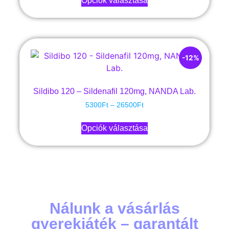
Opciók választása
-12%
Sildibo 120 – Sildenafil 120mg, NANDA Lab.
5300
Ft
–
26500
Ft
Opciók választása
Nálunk a vásárlás
gyerekjáték – garantált