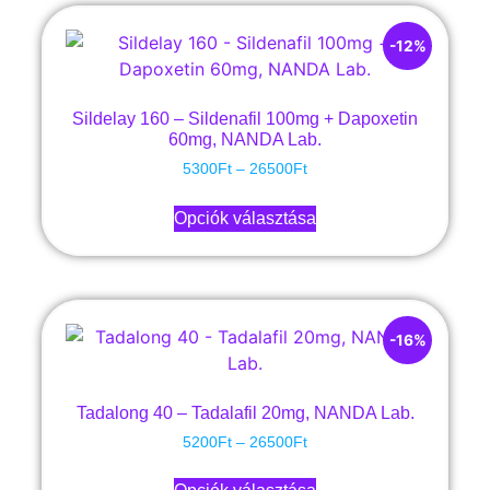
-12%
Sildelay 160 – Sildenafil 100mg + Dapoxetin
60mg, NANDA Lab.
5300
Ft
–
26500
Ft
Opciók választása
-16%
Tadalong 40 – Tadalafil 20mg, NANDA Lab.
5200
Ft
–
26500
Ft