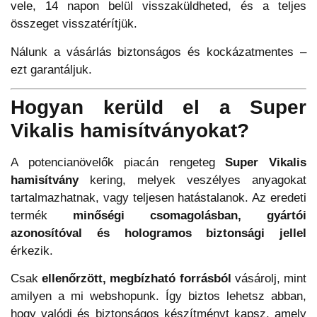
vele, 14 napon belül visszaküldheted, és a teljes
összeget visszatérítjük.
Nálunk a vásárlás biztonságos és kockázatmentes –
ezt garantáljuk.
Hogyan kerüld el a Super
Vikalis hamisítványokat?
A potencianövelők piacán rengeteg
Super Vikalis
hamisítvány
kering, melyek veszélyes anyagokat
tartalmazhatnak, vagy teljesen hatástalanok. Az eredeti
termék
minőségi csomagolásban, gyártói
azonosítóval és hologramos biztonsági jellel
érkezik.
Csak
ellenőrzött, megbízható forrásból
vásárolj, mint
amilyen a mi webshopunk. Így biztos lehetsz abban,
hogy valódi és biztonságos készítményt kapsz, amely