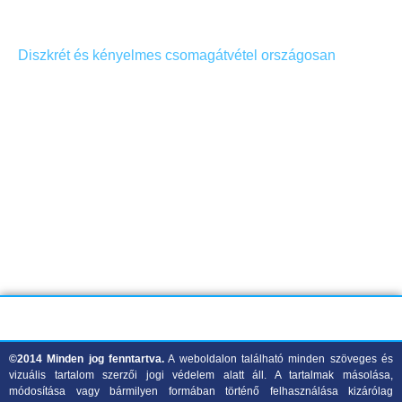
Diszkrét és kényelmes csomagátvétel országosan
A GLS országos csomagpont-hálózatának köszönhetően rendelésed
mindig biztonságosan és diszkréten jut el hozzád! Több mint 1500
átvételi pont közül választhatsz, beleértve csomagautomatákat és
partnerüzleteket is, így könnyedén megtalálhatod a hozzád
legközelebbit.
Rugalmas átvételi idősávok, érintésmentes csomagátvétel és teljes
adatvédelem: nálunk ez alap. A személyes adataidat maximális
biztonsággal kezeljük, és a rendelés részletei nem jelennek meg a
bankszámlakivonatodon sem.
©2014 Minden jog fenntartva.
A weboldalon található minden szöveges és
vizuális tartalom szerzői jogi védelem alatt áll. A tartalmak másolása,
módosítása vagy bármilyen formában történő felhasználása kizárólag