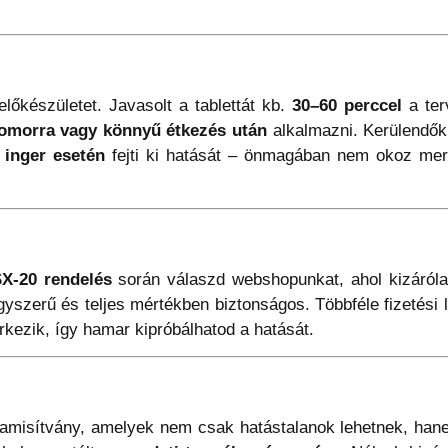
őkészületet. Javasolt a tablettát kb.
30–60 perccel
a ter
omorra vagy könnyű étkezés után
alkalmazni. Kerülendők 
 inger esetén
fejti ki hatását – önmagában nem okoz me
SX-20 rendelés
során válaszd webshopunkat, ahol kizáróla
yszerű és teljes mértékben biztonságos. Többféle fizetési
kezik, így hamar kipróbálhatod a hatását.
amisítvány, amelyek nem csak hatástalanok lehetnek, hane