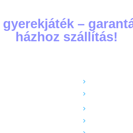
 gyerekjáték – garant
házhoz szállítás!
Cenforce 150mg (Sildenafi
pex-75 fogyasztószer
Cenforce Professional (Sild
pex-P fogyasztószer
100mg Sublingual) – Nyelv 
Clenbuterol 40mcg
oldódik
esis Sibutramine 20mg
Cialis Zselé: Apcalis – SX –
u-Med 20mg
20 mg
veaux Sibutramine 20mg
Dapoxetine – korai magöml
DAPOTIME: Dapoxetine 6
MPIC Semaglutide 3mg/ampulla
Generikus Cialis: Vidalista
aglutide Pen – Ozempic hatóanyag –