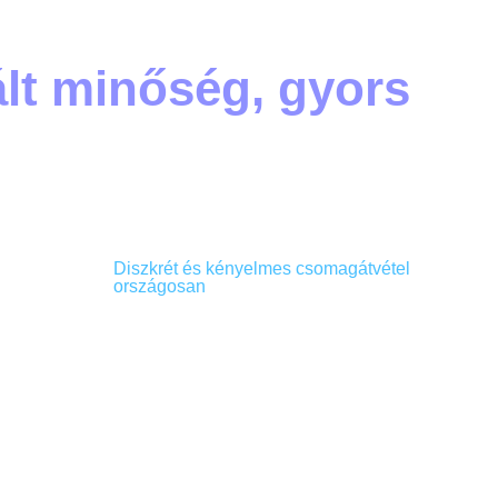
ált minőség, gyors
Diszkrét és kényelmes csomagátvétel
országosan
l 150mg)
A GLS országos csomagpont-hálózatának
enafil
köszönhetően rendelésed mindig biztonságosan és
alatt
diszkréten jut el hozzád! Több mint 1500 átvételi pont
közül választhatsz, beleértve csomagautomatákat és
 Tadalafil
partnerüzleteket is, így könnyedén megtalálhatod a
hozzád legközelebbit.
és ellen –
0mg
Rugalmas átvételi idősávok, érintésmentes
 20 –
csomagátvétel és teljes adatvédelem: nálunk ez alap. A