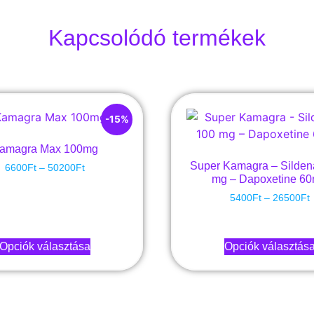
Kapcsolódó termékek
-15%
amagra Max 100mg
Super Kamagra – Sildena
6600
Ft
–
50200
Ft
mg – Dapoxetine 6
5400
Ft
–
26500
Ft
Opciók választása
Opciók választás