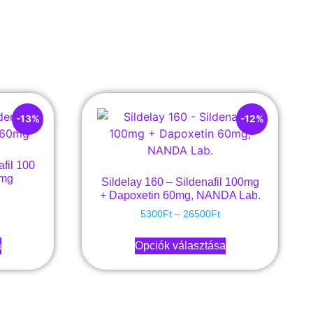
-13%
-12%
fil 100
0mg
Sildelay 160 – Sildenafil 100mg
+ Dapoxetin 60mg, NANDA Lab.
5300
Ft
–
26500
Ft
a
Opciók választása