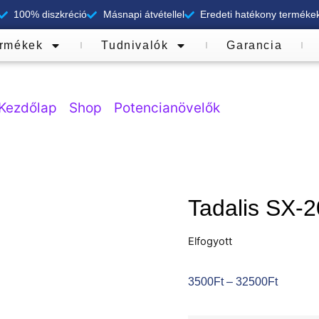
100% diszkréció
Másnapi átvétellel
Eredeti hatékony terméke
rmékek
Tudnivalók
Garancia
Kezdőlap
/
Shop
/
Potencianövelők
/ Tadalis SX-2
Tadalis SX-2
Elfogyott
3500
Ft
–
32500
Ft