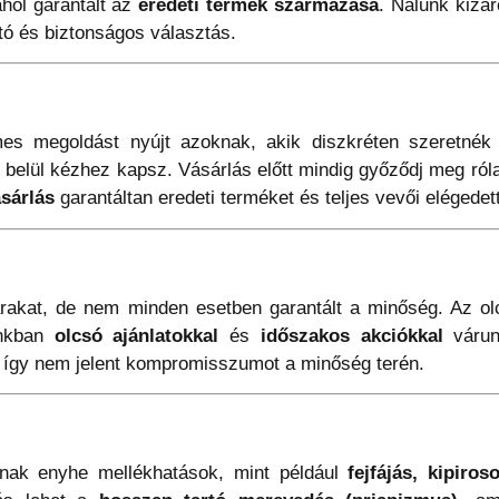
ahol garantált az
eredeti termék származása
. Nálunk kizár
ó és biztonságos választás.
s megoldást nyújt azoknak, akik diszkréten szeretné
 belül kézhez kapsz. Vásárlás előtt mindig győződj meg róla
ásárlás
garantáltan eredeti terméket és teljes vevői elégedett
rakat, de nem minden esetben garantált a minőség. Az olc
unkban
olcsó ajánlatokkal
és
időszakos akciókkal
várun
így nem jelent kompromisszumot a minőség terén.
tnak enyhe mellékhatások, mint például
fejfájás, kipir