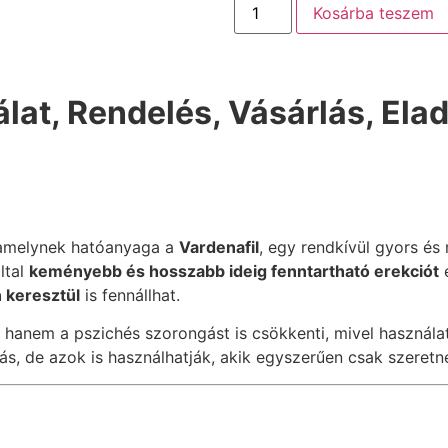
Kosárba teszem
álat, Rendelés, Vásárlás, El
 amelynek hatóanyaga a
Vardenafil
, egy rendkívül gyors é
ltal
keményebb és hosszabb ideig fenntartható erekciót
n keresztül
is fennállhat.
a, hanem a pszichés szorongást is csökkenti, mivel használa
tás, de azok is használhatják, akik egyszerűen csak szeretn