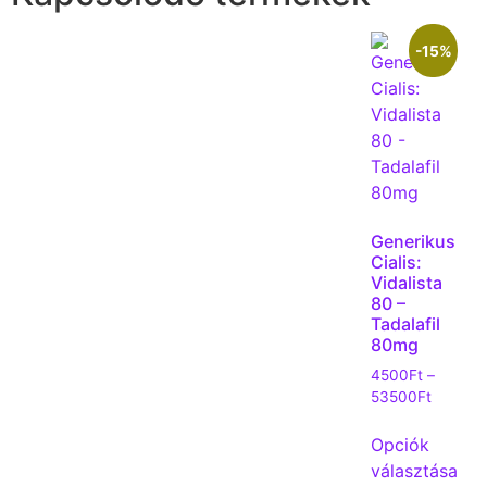
-15%
Generikus
Cialis:
Vidalista
80 –
Tadalafil
80mg
4500
Ft
–
53500
Ft
Opciók
választása