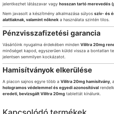
jelentkezhet látászavar vagy
hosszan tartó merevedés (
Nem javasolt a készítmény alkalmazása súlyos
szív- és 
alattiaknak, valamint nőknek
a használata szintén tilos.
Pénzvisszafizetési garancia
Vásárlóink nyugalma érdekében minden
Vilitra 20mg ren
minőséget kapod, egyszerűen küldd vissza a bontatlan term
jelentsen semmilyen kockázatot.
Hamisítványok elkerülése
A piacon sajnos egyre több a
Vilitra 20mg hamisítvány
, 
hologramos védelemmel és egyedi azonosítóval
rendelk
eredeti, bevizsgált Vilitra 20mg
tablettát kínálunk.
Kapcsolódó termékek