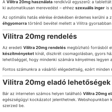
A
Vilitra 20mg használata
rendkívül egyszerű: a tablettát
ki automatikusan merevedést – ehhez
szexuális inger
is 
Az optimális hatás elérése érdekében érdemes kerülni a zs
éhgyomorra
történő bevétel mellett a Vilitra gyorsabban f
Vilitra 20mg rendelés
Az eredeti
Vilitra 20mg rendelés
megbízható forrásból e
készítményeket
kínál, diszkrét csomagolásban, gyors há
lehetőséggel, hogy mindenki számára kényelmes legyen a
Fontos számunkra a vásárlói elégedettség, ezért minden 
Vilitra 20mg eladó lehetőségek
Bár az interneten számos helyen található
Vilitra 20mg e
egészségügyi kockázatot jelenthetnek. Webshopunkban 
szerzed be.