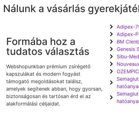
Nálunk a vásárlás gyerekjáté
Adipex-7
Adipex-P
Formába hoz a
BM Clenb
tudatos választás
Genesis 
Sibu-Me
Nouveaux
Webshopunkban prémium zsírégető
OZEMPIC 
kapszulákat és modern fogyást
Semaglut
támogató megoldásokat találsz,
hatóanya
amelyek segítenek abban, hogy gyorsan,
Semaglut
biztonságosan és tartósan érd el az
hatóanya
alakformálási céljaidat.