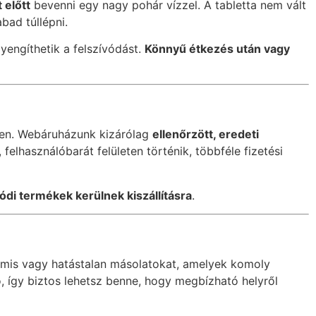
 előtt
bevenni egy nagy pohár vízzel. A tabletta nem vált
bad túllépni.
gyengíthetik a felszívódást.
Könnyű étkezés után vagy
ben. Webáruházunk kizárólag
ellenőrzött, eredeti
elhasználóbarát felületen történik, többféle fizetési
ódi termékek kerülnek kiszállításra
.
amis vagy hatástalan másolatokat, amelyek komoly
, így biztos lehetsz benne, hogy megbízható helyről