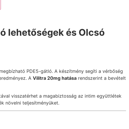
adó lehetőségek és Olcsó
s megbízható PDE5-gátló. A készítmény segíti a vérbőség
eredményez. A
Vilitra 20mg hatása
rendszerint a bevételt
tával visszatérhet a magabiztosság az intim együttlétek
ék növelni teljesítményüket.