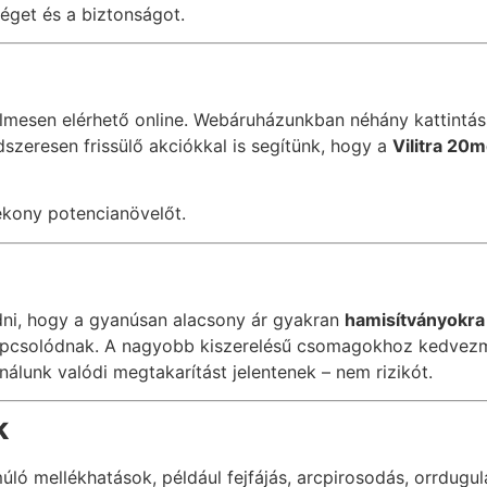
éget és a biztonságot.
esen elérhető online. Webáruházunkban néhány kattintáss
szeresen frissülő akciókkal is segítünk, hogy a
Vilitra 20m
tékony potencianövelőt.
udni, hogy a gyanúsan alacsony ár gyakran
hamisítványokra 
pcsolódnak. A nagyobb kiszerelésű csomagokhoz kedvezmén
nálunk valódi megtakarítást jelentenek – nem rizikót.
k
ló mellékhatások, például fejfájás, arcpirosodás, orrdug