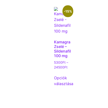
-15%
Kamagra
Zselé –
Sildenafil
100 mg
5300
Ft
–
24500
Ft
Opciók
választása