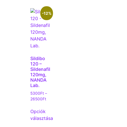
-12%
Sildibo
120 –
Sildenafil
120mg,
NANDA
Lab.
5300
Ft
–
26500
Ft
Opciók
választása