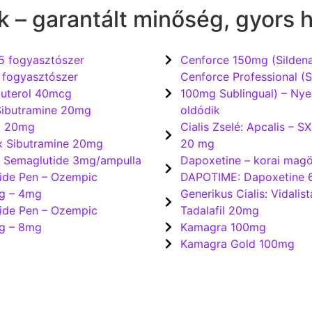
k – garantált minőség, gyors h
5 fogyasztószer
Cenforce 150mg (Sildena
 fogyasztószer
Cenforce Professional (Si
uterol 40mcg
100mg Sublingual) – Nyel
Sibutramine 20mg
oldódik
d 20mg
Cialis Zselé: Apcalis – SX
 Sibutramine 20mg
20 mg
Semaglutide 3mg/ampulla
Dapoxetine – korai magö
ide Pen – Ozempic
DAPOTIME: Dapoxetine
g – 4mg
Generikus Cialis: Vidalis
ide Pen – Ozempic
Tadalafil 20mg
g – 8mg
Kamagra 100mg
Kamagra Gold 100mg