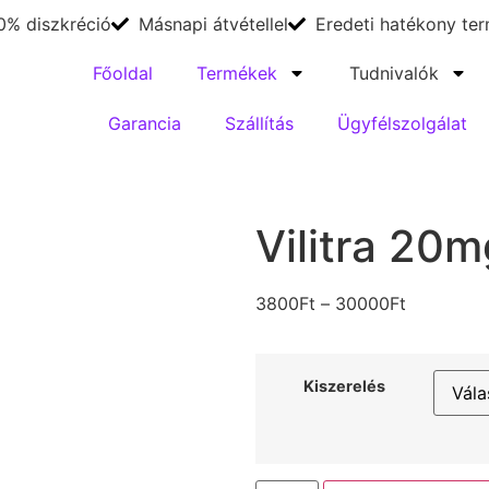
0% diszkréció
Másnapi átvétellel
Eredeti hatékony te
Főoldal
Termékek
Tudnivalók
Garancia
Szállítás
Ügyfélszolgálat
Vilitra 20m
3800
Ft
–
30000
Ft
Kiszerelés