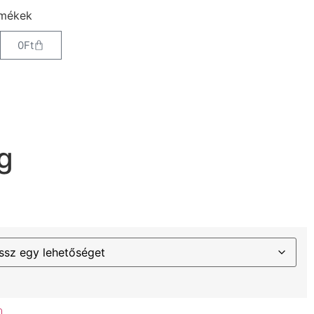
rmékek
0
Ft
g