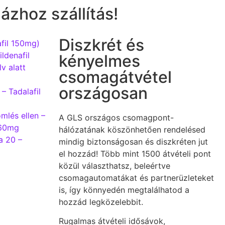
ázhoz szállítás!
Diszkrét és
fil 150mg)
ldenafil
kényelmes
v alatt
csomagátvétel
országosan
 – Tadalafil
mlés ellen –
A GLS országos csomagpont-
 60mg
hálózatának köszönhetően rendelésed
ta 20 –
mindig biztonságosan és diszkréten jut
el hozzád! Több mint 1500 átvételi pont
közül választhatsz, beleértve
csomagautomatákat és partnerüzleteket
is, így könnyedén megtalálhatod a
hozzád legközelebbit.
Rugalmas átvételi idősávok,