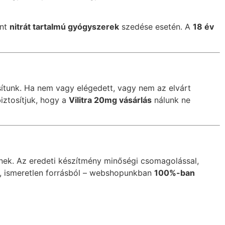
int
nitrát tartalmú gyógyszerek
szedése esetén. A
18 év
ítunk. Ha nem vagy elégedett, vagy nem az elvárt
iztosítjuk, hogy a
Vilitra 20mg vásárlás
nálunk ne
nek. Az eredeti készítmény minőségi csomagolással,
só, ismeretlen forrásból – webshopunkban
100%-ban