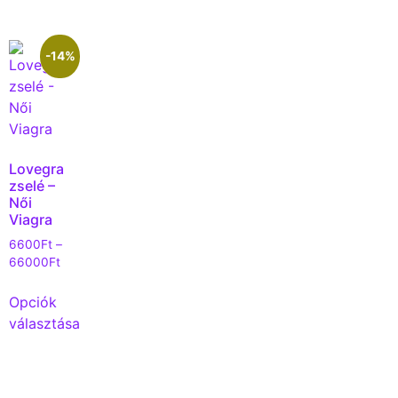
-14%
Lovegra
zselé –
Női
Viagra
6600
Ft
–
66000
Ft
Opciók
választása