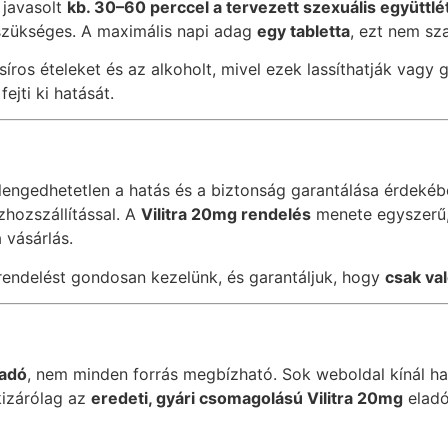
 javasolt
kb. 30–60 perccel a tervezett szexuális együttlét
szükséges. A maximális napi adag
egy tabletta
, ezt nem sza
íros ételeket és az alkoholt, mivel ezek lassíthatják vagy 
ejti ki hatását.
lengedhetetlen a hatás és a biztonság garantálása érdeké
zhozszállítással. A
Vilitra 20mg rendelés
menete egyszerű, f
 vásárlás.
rendelést gondosan kezelünk, és garantáljuk, hogy
csak val
ladó
, nem minden forrás megbízható. Sok weboldal kínál h
kizárólag az
eredeti, gyári csomagolású Vilitra 20mg
eladó