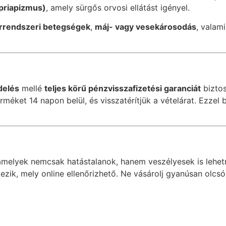
priapizmus)
, amely sürgős orvosi ellátást igényel.
érrendszeri betegségek
,
máj- vagy vesekárosodás
, valam
delés
mellé
teljes körű pénzvisszafizetési garanciát
biztos
éket 14 napon belül, és visszatérítjük a vételárat. Ezzel b
amelyek nemcsak hatástalanok, hanem veszélyesek is lehet
ezik, mely online ellenőrizhető. Ne vásárolj gyanúsan olc