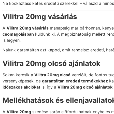
Ne kockáztass kétes eredetű szerekkel – válaszd a minős
Vilitra 20mg vásárlás
A
Vilitra 20mg vásárlás
manapság már bárhonnan, kényelm
csomagolásban
küldünk ki. A megbízhatóság mellett rend
is legyen.
Nálunk garantáltan azt kapod, amit rendelsz: eredeti, ha
Vilitra 20mg olcsó ajánlatok
Sokan keresik a
Vilitra 20mg olcsó
verzióit, de fontos t
versenyképesek, de
garantáltan eredeti termékekhez
ka
időszakos akciókat
is, így a
Vilitra 20mg olcsó ajánlatok
Mellékhatások és ellenjavallato
A
Vilitra 20mg
szedése során előfordulhatnak enyhe és mú